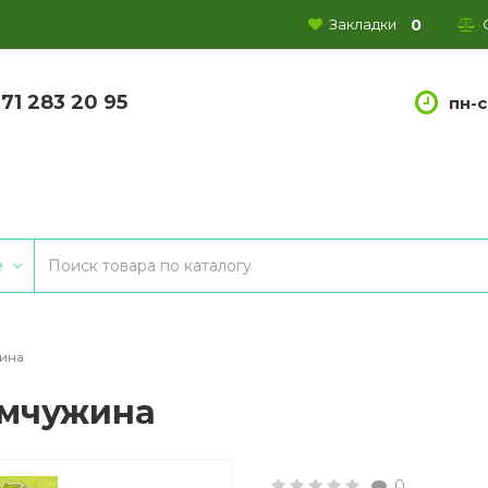
0
Закладки
771 283 20 95
пн-с
е
ина
емчужина
0