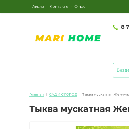
Акции
Контакты
О нас
8 
Везд
Главная
САД И ОГОРОД
Тыква мускатная Жемчуж
Тыква мускатная Ж