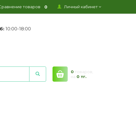
0
Сравнение товаров
Личный кабинет
б:
10:00-18:00
0
товаров,
на
0 тг.