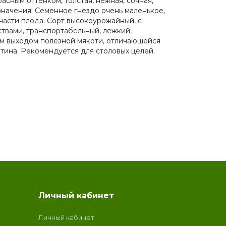
асным оттенком, толстая, нежная, сочная,
значения. Семенное гнездо очень маленькое,
асти плода. Сорт высокоурожайный, с
твами, транспортабельный, лежкий,
им выходом полезной мякоти, отличающейся
ина. Рекомендуется для столовых целей.
Личный кабинет
Личный кабинет