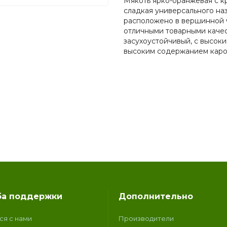
Мякоть ярко-оранжевая с кр
сладкая универсального на
расположено в вершинной ч
отличными товарными качес
засухоустойчивый, с высок
высоким содержанием карот
а поддержки
Дополнительно
ся с нами
Производители